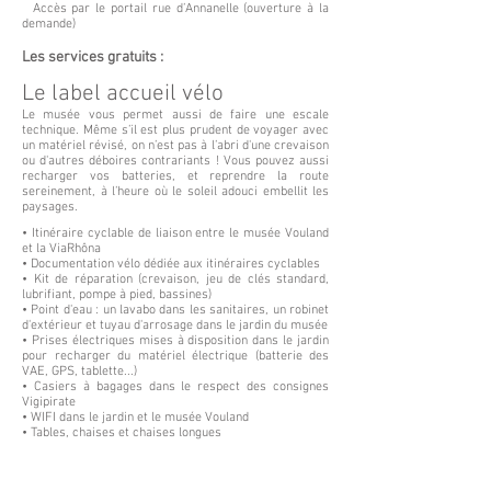
Accès par le portail rue d’Annanelle (ouverture à la
demande)
Les services gratuits :
Le label accueil vélo
Le musée vous permet aussi de faire une escale
technique. Même s’il est plus prudent de voyager avec
un matériel révisé, on n’est pas à l’abri d'une crevaison
ou d'autres déboires contrariants ! Vous pouvez aussi
recharger vos batteries, et reprendre la route
sereinement, à l’heure où le soleil adouci embellit les
paysages.
• Itinéraire cyclable de liaison entre le musée Vouland
et la ViaRhôna
• Documentation vélo dédiée aux itinéraires cyclables
• Kit de réparation (crevaison, jeu de clés standard,
lubrifiant, pompe à pied, bassines)
• Point d'eau : un lavabo dans les sanitaires, un robinet
d'extérieur et tuyau d'arrosage dans le jardin du musée
• Prises électriques mises à disposition dans le jardin
pour recharger du matériel électrique (batterie des
VAE, GPS, tablette...)
• Casiers à bagages dans le respect des consignes
Vigipirate
• WIFI dans le jardin et le musée Vouland
• Tables, chaises et chaises longues