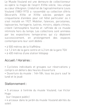
Le Musée Vouland est une demeure de collectionneur
où opère la magie de l’esprit XVIIIe siècle, lieu unique
au cœur d’Avignon. L’indutriel de l’agroalimentaire Louis
Vouland
(1883-1973)
a rassemblé sa collection d’Arts
Décoratifs XVIIe et XVIIIe siècles pendant une
cinquantaine d’années pour cet hôtel particulier où il
s’est installé en 1927. Mobilier, faïences, porcelaines,
tapisseries, horlogerie, lustres, miroirs, objets chinois,
créent l’atmosphère feutrée et raffinée de ce musée
intimiste hors du temps. Les collections sont animées
par les expositions temporaires qui s’y déploient
successivement, en prolongement des espaces
contemporains leur sont dédiés .
• à 500 mètres de la ViaRhôna
• à 1,2 km de la gare centre et 4,2 km de la gare TGV
• à 400 mètres d’une station Vélopop
Accueil / Horaires :
• Cyclistes individuels et groupes sur réservations y
compris en dehors des heures d'ouverture
• Ouverture du musée : 14h-18h, tous les jours sauf le
lundi et le jeudi
Stationnement :
• 5 arceaux à l’entrée du musée Vouland, rue Victor
Hugo
(sur l'espace public)
• 4 arceaux dans le jardin du musée Vouland abrités du
soleil