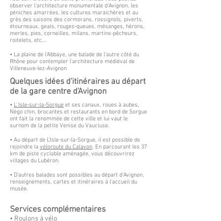
observer l'architecture monumentale d'Avignon, les
péniches amarrées, les cultures maraichères et au
grès des saisons des cormorans, rossignols, piverts,
étourneaux, geais, rouges-queues, mésanges, hérons,
merles, pies, corneilles, milans, martins-pêcheurs,
roitelets, etc…
• La plaine de l'Abbaye, une balade de l'autre côté du
Rhône pour contempler l'architecture médiéval de
Villeneuve-lez-Avignon
Quelques idées d'itinéraires au départ
de la gare centre d'Avignon
•
L' Isle-sur-la-Sorgue
et
ses canaux, roues à aubes,
Nègo chin, brocantes et restaurants en bord de Sorgue
ont fait la renommée de cette ville et lui vaut le
surnom de la petite Venise du Vaucluse.
• Au départ de L'Isle-sur-la-Sorgue, il est possible de
rejoindre la
véloroute du Calavon
. En parcourant les 37
km de piste cyclable aménagée, vous découvrirez
villages du Lubéron.
• D'autres balades sont possibles au départ d'Avignon,
renseignements, cartes et itinéraires à l'accueil du
musée.
Services complémentaires
• Roulons à vélo