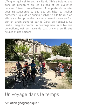
d’Avignon qui ceinturent la ville du XIVe siècle et une
zone de rencontre où les piétons et les cyclistes
peuvent flâner tranquillement. À la porte du musée,
vous ne soupçonnerez pas que cet hôtel particulier
caractéristique de ce quartier urbanisé à la fin du XIXe
siècle sur l’emprise d'un ancien couvent ouvre au Sud
sur un jardin traversé par le Canal de Vaucluse. Ce
jardin, imaginé comme un prolongement sensible des
collections, est un havre de paix à vivre au fil des
heures et des saisons.
Un voyage dans le temps
Situation géographique :