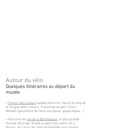
Autour du vélo
Quelques itinéraires au départ du
musée
•
Chemin des canaux
balade d'environ 1heure le long de
la Sorgue (aller-retour). Traversée du parc Chico
Mendes (possibilité de faire une pause, pique-niquer...)
• Parcours de
l'île de la Barthelasse
, la plus grande
fluviale d'Europe. Grand ou petit tour entre 1et 2
heures. Au cours de cette promenade vous pouvez