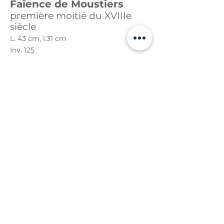
Faïence de Moustiers
première moitié du XVIIIe
siècle
L. 43 cm, l.31 cm
Inv. 125
Un regard singulier…
Une Amie du Musée Louis Vouland (AMLV) présente un
plat de Moustiers du XVIIIe siècle. Ce plat à douze pans
a reçu un décor de grand feu en camaïeu bleu sur fond
blanc, dit à la Bérain. Il est exposé dans la vitrine «
Décor à la Bérain » de la première salle de faïences du