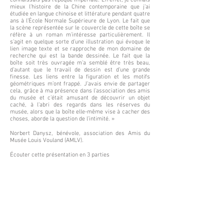
connaissais pas l’époque impériale. En effet, je connais
mieux l’histoire de la Chine contemporaine que j’ai
étudiée en langue chinoise et littérature pendant quatre
ans à l’École Normale Supérieure de Lyon. Le fait que
la scène représentée sur le couvercle de cette boîte se
réfère à un roman m’intéresse particulièrement. Il
s’agit en quelque sorte d’une illustration qui évoque le
lien image texte et se rapproche de mon domaine de
recherche qui est la bande dessinée. Le fait que la
boîte soit très ouvragée m’a semblé être très beau,
d’autant que le travail de dessin est d’une grande
finesse. Les liens entre la figuration et les motifs
géométriques m’ont frappé. J’avais envie de partager
cela, grâce à ma présence dans l’association des amis
du musée et c’était amusant de découvrir un objet
caché, à l’abri des regards dans les réserves du
musée, alors que la boîte elle-même vise à cacher des
choses, aborde la question de l’intimité. »
Norbert Danysz, bénévole, association des Amis du
Musée Louis Vouland (AMLV).
Écouter cette présentation en 3 parties