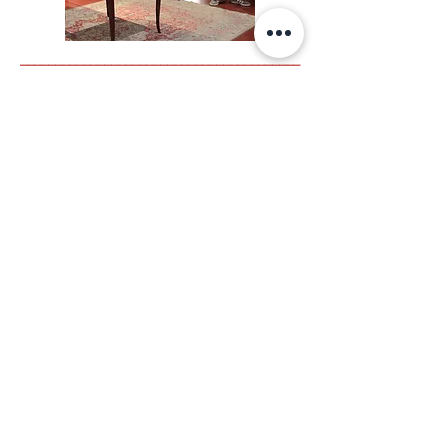
________________________________________
________________________________________
________________________________________
_____________
Offres Scolaires et
Ressources
Rencontres enseignant.e.s
Nous accueillons les enseignant.es de la
maternelle au supérieur pour leur
présenter le musée d’Arts décoratifs XVIIe
et XVIIIe siècles, maison d’un
collectionneur du XXe siècle, les
expositions de peinture des XIXe et XXe
siècles, le jardin Refuge de la Ligue pour
la Protection des Oiseaux, notre
programme scolaire.